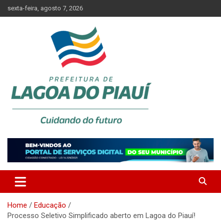
Skip
sexta-feira, agosto 7, 2026
to
content
Lagoa do Piauí, Piauí, Brasil
PREFEITURA DE LAGOA DO
PIAUÍ
Home
Educação
Processo Seletivo Simplificado aberto em Lagoa do Piauí!