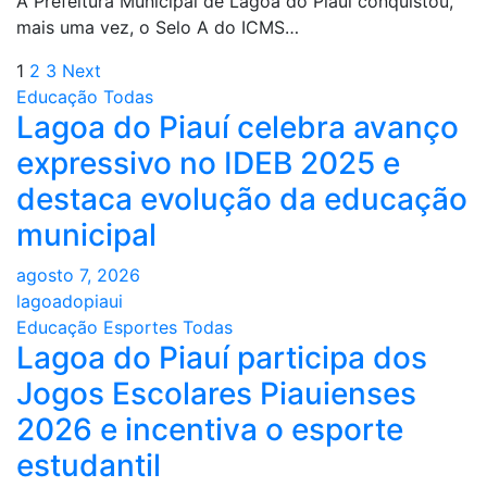
A Prefeitura Municipal de Lagoa do Piauí conquistou,
mais uma vez, o Selo A do ICMS…
Paginação
1
2
3
Next
Educação
Todas
de
Lagoa do Piauí celebra avanço
posts
expressivo no IDEB 2025 e
destaca evolução da educação
municipal
agosto 7, 2026
lagoadopiaui
Educação
Esportes
Todas
Lagoa do Piauí participa dos
Jogos Escolares Piauienses
2026 e incentiva o esporte
estudantil