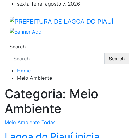
Skip
sexta-feira, agosto 7, 2026
to
content
PREFEITURA DE LAGOA DO
Lagoa do Piauí, Piauí, Brasil
Search
Search
Home
Meio Ambiente
Categoria:
Meio
Ambiente
Meio Ambiente
Todas
Lagoa do Piauí inicia