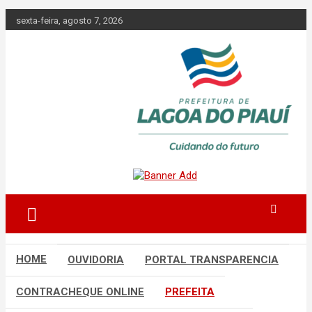
Skip
sexta-feira, agosto 7, 2026
to
content
Lagoa do Piauí, Piauí, Brasil
PREFEITURA DE
LAGOA DO PIAUÍ
HOME
OUVIDORIA
PORTAL TRANSPARENCIA
CONTRACHEQUE ONLINE
PREFEITA