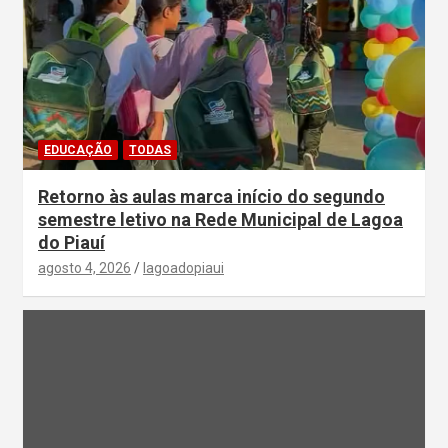
EDUCAÇÃO
TODAS
Retorno às aulas marca início do segundo
semestre letivo na Rede Municipal de Lagoa
do Piauí
agosto 4, 2026
lagoadopiaui