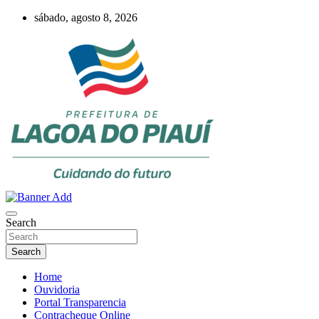
Skip
sábado, agosto 8, 2026
to
content
Lagoa do Piauí, Piauí, Brasil
PREFEITURA DE LAGOA DO PIAUÍ
Search
Search
Home
Ouvidoria
Portal Transparencia
Contracheque Online