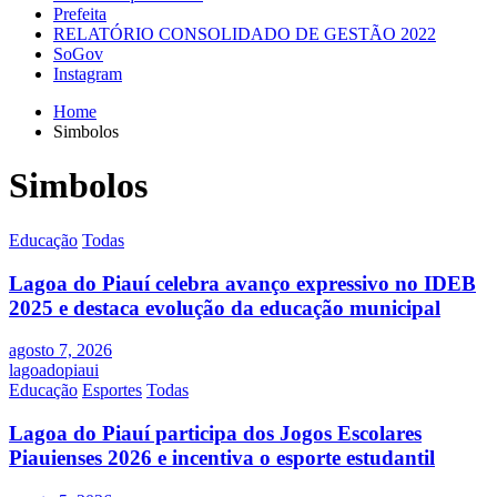
Prefeita
RELATÓRIO CONSOLIDADO DE GESTÃO 2022
SoGov
Instagram
Home
Simbolos
Simbolos
Educação
Todas
Lagoa do Piauí celebra avanço expressivo no IDEB
2025 e destaca evolução da educação municipal
agosto 7, 2026
lagoadopiaui
Educação
Esportes
Todas
Lagoa do Piauí participa dos Jogos Escolares
Piauienses 2026 e incentiva o esporte estudantil