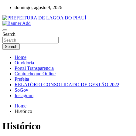
Skip
domingo, agosto 9, 2026
to
content
Lagoa do Piauí, Piauí, Brasil
PREFEITURA DE LAGOA DO PIAUÍ
Search
Search
Home
Ouvidoria
Portal Transparencia
Contracheque Online
Prefeita
RELATÓRIO CONSOLIDADO DE GESTÃO 2022
SoGov
Instagram
Home
Histórico
Histórico