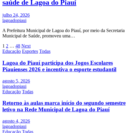
saúde de Lagoa do Piauí
julho 24, 2026
lagoadopiaui
A Prefeitura Municipal de Lagoa do Piauí, por meio da Secretaria
Municipal de Saúde, promoveu uma…
Paginação
1
2
…
48
Next
Educação
Esportes
Todas
de
posts
Lagoa do Piauí participa dos Jogos Escolares
Piauienses 2026 e incentiva o esporte estudantil
agosto 5, 2026
lagoadopiaui
Educação
Todas
Retorno às aulas marca início do segundo semestre
letivo na Rede Municipal de Lagoa do Piauí
agosto 4, 2026
lagoadopiaui
Educação
Todas