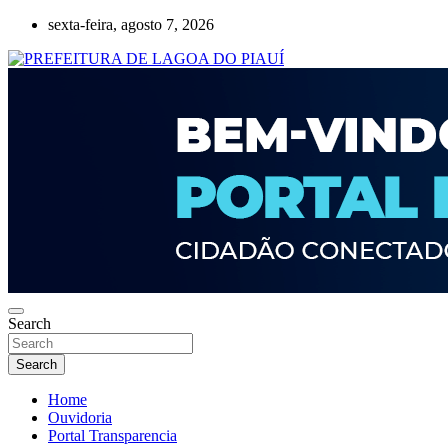
Skip
sexta-feira, agosto 7, 2026
to
content
Lagoa do Piauí, Piauí, Brasil
PREFEITURA DE LAGOA DO PIAUÍ
Search
Search
Home
Ouvidoria
Portal Transparencia