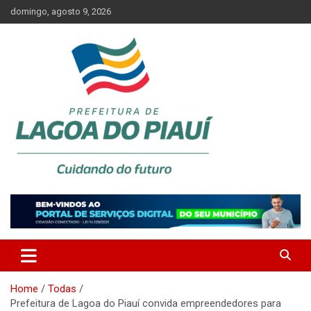
Skip
domingo, agosto 9, 2026
to
content
Lagoa do Piauí, Piauí, Brasil
PREFEITURA DE LAGOA DO
PIAUÍ
Home
Todas
Prefeitura de Lagoa do Piauí convida empreendedores para