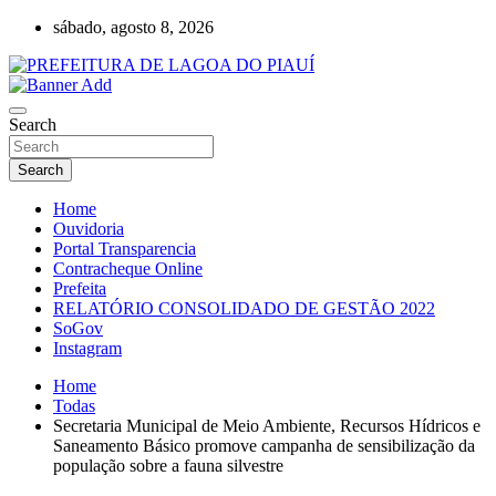
Skip
sábado, agosto 8, 2026
to
content
Lagoa do Piauí, Piauí, Brasil
PREFEITURA DE LAGOA DO PIAUÍ
Search
Search
Home
Ouvidoria
Portal Transparencia
Contracheque Online
Prefeita
RELATÓRIO CONSOLIDADO DE GESTÃO 2022
SoGov
Instagram
Home
Todas
Secretaria Municipal de Meio Ambiente, Recursos Hídricos e
Saneamento Básico promove campanha de sensibilização da
população sobre a fauna silvestre