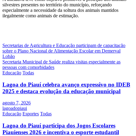
silvestres presentes no território do município, reforçando
especialmente a necessidade da soltura dos animais mantidos
ilegalmente como animais de estimação.
Navegação
Secretarias de Agricultura e Educação participam de capacitação
sobre o Plano Nacional de Alimentação Escolar em Demerval
de
Lobão
Post
Secretaria Municipal de Saúde realiza visitas especialmente as
pessoas com comorbidades
Educação
Todas
Lagoa do Piauí celebra avanço expressivo no IDEB
2025 e destaca evolução da educação municipal
agosto 7, 2026
lagoadopiaui
Educação
Esportes
Todas
Lagoa do Piauí participa dos Jogos Escolares
Piauienses 2026 e incentiva o esporte estudantil