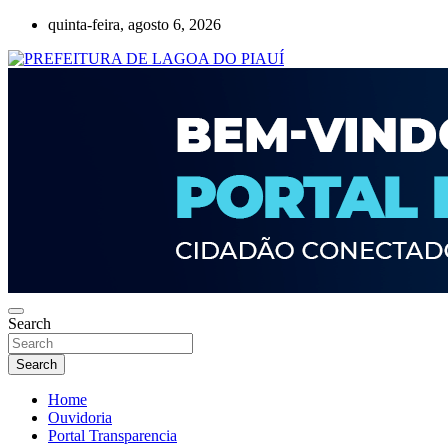
Skip
quinta-feira, agosto 6, 2026
to
content
Lagoa do Piauí, Piauí, Brasil
PREFEITURA DE LAGOA DO PIAUÍ
Search
Search
Home
Ouvidoria
Portal Transparencia