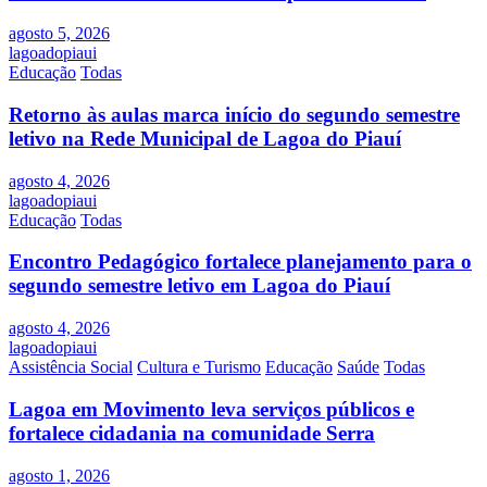
agosto 5, 2026
lagoadopiaui
Educação
Todas
Retorno às aulas marca início do segundo semestre
letivo na Rede Municipal de Lagoa do Piauí
agosto 4, 2026
lagoadopiaui
Educação
Todas
Encontro Pedagógico fortalece planejamento para o
segundo semestre letivo em Lagoa do Piauí
agosto 4, 2026
lagoadopiaui
Assistência Social
Cultura e Turismo
Educação
Saúde
Todas
Lagoa em Movimento leva serviços públicos e
fortalece cidadania na comunidade Serra
agosto 1, 2026