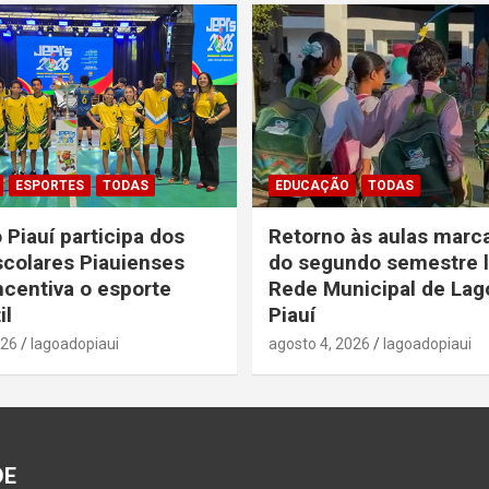
ESPORTES
TODAS
EDUCAÇÃO
TODAS
 Piauí participa dos
Retorno às aulas marca
colares Piauienses
do segundo semestre l
ncentiva o esporte
Rede Municipal de Lag
il
Piauí
026
lagoadopiaui
agosto 4, 2026
lagoadopiaui
DE