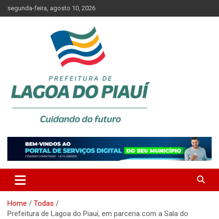
Skip
segunda-feira, agosto 10, 2026
to
content
Lagoa do Piauí, Piauí, Brasil
PREFEITURA DE LAGOA DO
PIAUÍ
Home
Todas
Prefeitura de Lagoa do Piauí, em parceria com a Sala do