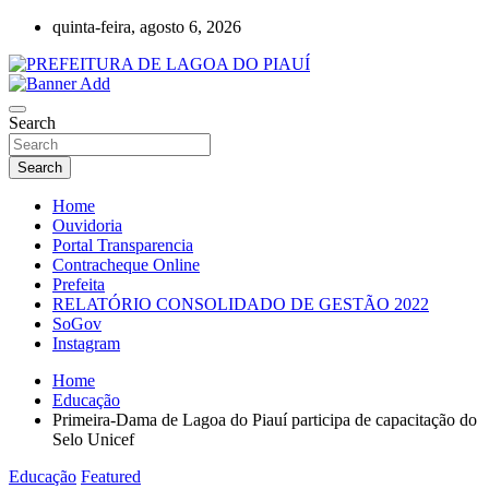
Skip
quinta-feira, agosto 6, 2026
to
content
Lagoa do Piauí, Piauí, Brasil
PREFEITURA DE LAGOA DO PIAUÍ
Search
Search
Home
Ouvidoria
Portal Transparencia
Contracheque Online
Prefeita
RELATÓRIO CONSOLIDADO DE GESTÃO 2022
SoGov
Instagram
Home
Educação
Primeira-Dama de Lagoa do Piauí participa de capacitação do
Selo Unicef
Educação
Featured