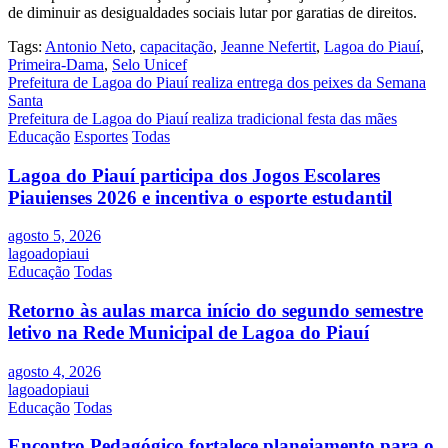
de diminuir as desigualdades sociais lutar por garatias de direitos.
Tags:
Antonio Neto
,
capacitação
,
Jeanne Nefertit
,
Lagoa do Piauí
,
Primeira-Dama
,
Selo Unicef
Navegação
Prefeitura de Lagoa do Piauí realiza entrega dos peixes da Semana
Santa
de
Prefeitura de Lagoa do Piauí realiza tradicional festa das mães
Post
Educação
Esportes
Todas
Lagoa do Piauí participa dos Jogos Escolares
Piauienses 2026 e incentiva o esporte estudantil
agosto 5, 2026
lagoadopiaui
Educação
Todas
Retorno às aulas marca início do segundo semestre
letivo na Rede Municipal de Lagoa do Piauí
agosto 4, 2026
lagoadopiaui
Educação
Todas
Encontro Pedagógico fortalece planejamento para o