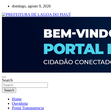
Skip
domingo, agosto 9, 2026
to
content
Lagoa do Piauí, Piauí, Brasil
PREFEITURA DE LAGOA DO PIAUÍ
Search
Search
Home
Ouvidoria
Portal Transparencia