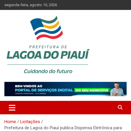
Skip
segunda-feira, agosto 10, 2026
to
content
Lagoa do Piauí, Piauí, Brasil
PREFEITURA DE LAGOA DO
PIAUÍ
Home
Licitações
Prefeitura de Lagoa do Piauí publica Dispensa Eletrônica para