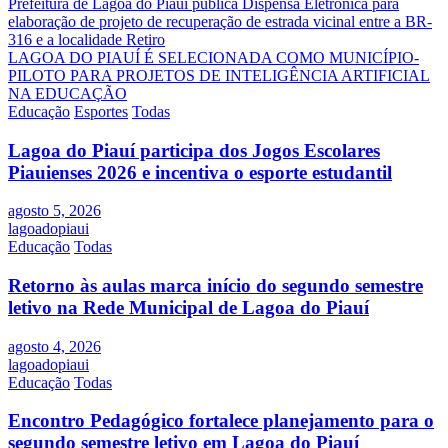
Navegação
Prefeitura de Lagoa do Piauí publica Dispensa Eletrônica para
elaboração de projeto de recuperação de estrada vicinal entre a BR-
de
316 e a localidade Retiro
Post
LAGOA DO PIAUÍ É SELECIONADA COMO MUNICÍPIO-
PILOTO PARA PROJETOS DE INTELIGÊNCIA ARTIFICIAL
NA EDUCAÇÃO
Educação
Esportes
Todas
Lagoa do Piauí participa dos Jogos Escolares
Piauienses 2026 e incentiva o esporte estudantil
agosto 5, 2026
lagoadopiaui
Educação
Todas
Retorno às aulas marca início do segundo semestre
letivo na Rede Municipal de Lagoa do Piauí
agosto 4, 2026
lagoadopiaui
Educação
Todas
Encontro Pedagógico fortalece planejamento para o
segundo semestre letivo em Lagoa do Piauí