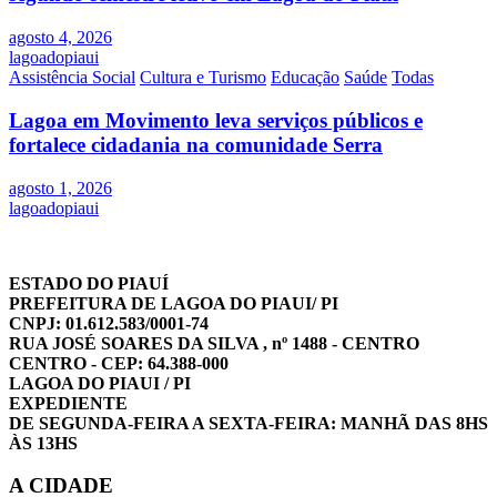
agosto 4, 2026
lagoadopiaui
Assistência Social
Cultura e Turismo
Educação
Saúde
Todas
Lagoa em Movimento leva serviços públicos e
fortalece cidadania na comunidade Serra
agosto 1, 2026
lagoadopiaui
ESTADO DO PIAUÍ
PREFEITURA DE LAGOA DO PIAUI/ PI
CNPJ: 01.612.583/0001-74
RUA JOSÉ SOARES DA SILVA , nº 1488 - CENTRO
CENTRO - CEP: 64.388-000
LAGOA DO PIAUI / PI
EXPEDIENTE
DE SEGUNDA-FEIRA A SEXTA-FEIRA: MANHÃ DAS 8HS
ÀS 13HS
A CIDADE