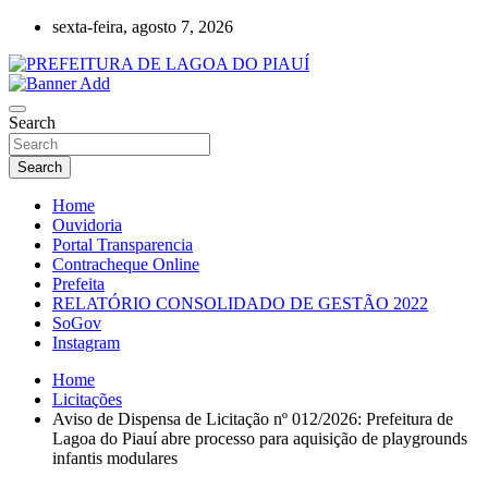
Skip
sexta-feira, agosto 7, 2026
to
content
Lagoa do Piauí, Piauí, Brasil
PREFEITURA DE LAGOA DO PIAUÍ
Search
Search
Home
Ouvidoria
Portal Transparencia
Contracheque Online
Prefeita
RELATÓRIO CONSOLIDADO DE GESTÃO 2022
SoGov
Instagram
Home
Licitações
Aviso de Dispensa de Licitação nº 012/2026: Prefeitura de
Lagoa do Piauí abre processo para aquisição de playgrounds
infantis modulares