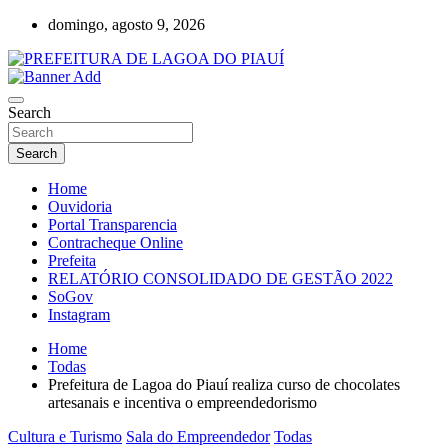
Skip
domingo, agosto 9, 2026
to
content
Lagoa do Piauí, Piauí, Brasil
PREFEITURA DE LAGOA DO PIAUÍ
Search
Search
Home
Ouvidoria
Portal Transparencia
Contracheque Online
Prefeita
RELATÓRIO CONSOLIDADO DE GESTÃO 2022
SoGov
Instagram
Home
Todas
Prefeitura de Lagoa do Piauí realiza curso de chocolates
artesanais e incentiva o empreendedorismo
Cultura e Turismo
Sala do Empreendedor
Todas