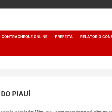
CONTRACHEQUE ONLINE
PREFEITA
RELATÓRIO CONS
DO PIAUÍ
imo sábado, a Festa das Mães, evento que reuniu quase mil mães em 