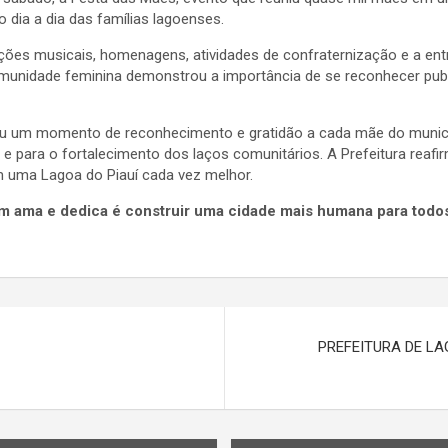
 dia a dia das famílias lagoenses.
es musicais, homenagens, atividades de confraternização e a entr
comunidade feminina demonstrou a importância de se reconhecer pu
u um momento de reconhecimento e gratidão a cada mãe do municípi
 e para o fortalecimento dos laços comunitários. A Prefeitura re
m uma Lagoa do Piauí cada vez melhor.
em ama e dedica é construir uma cidade mais humana para todo
PREFEITURA DE L