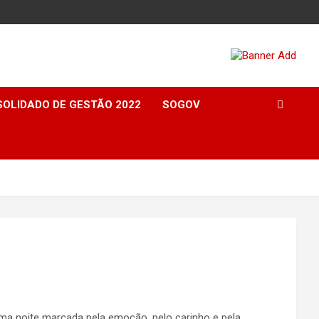
OLIDADO DE GESTÃO 2022
SOGOV
uma noite marcada pela emoção, pelo carinho e pela