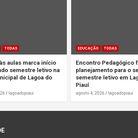
TODAS
EDUCAÇÃO
TODAS
às aulas marca início
Encontro Pedagógico f
do semestre letivo na
planejamento para o 
icipal de Lagoa do
semestre letivo em La
Piauí
026
lagoadopiaui
agosto 4, 2026
lagoadopiaui
DE