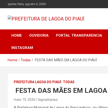
Skip
quinta-feira, agosto 6, 2026
to
content
Lagoa do Piauí, Piauí, Brasil
PREFEITURA DE
HOME
OUVIDORIA
PORTAL TRANSPARENCIA
LAGOA DO PIAUÍ
INSTAGRAM
Home
Todas
FESTA DAS MÃES EM LAGOA DO PIAUÍ
PREFEITURA LAGOA DO PIAUÍ
TODAS
FESTA DAS MÃES EM LAGOA 
maio 19, 2026
lagoadopiaui
A Prefeitura Municipal de Lagoa do Piauí realizou, no últ