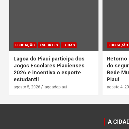
EDUCAÇÃO
ESPORTES
TODAS
EDUCAÇÃO
Lagoa do Piauí participa dos
Retorno 
Jogos Escolares Piauienses
do segun
2026 e incentiva o esporte
Rede Mun
estudantil
Piauí
agosto 5, 2026
lagoadopiaui
agosto 4, 2
A CIDA