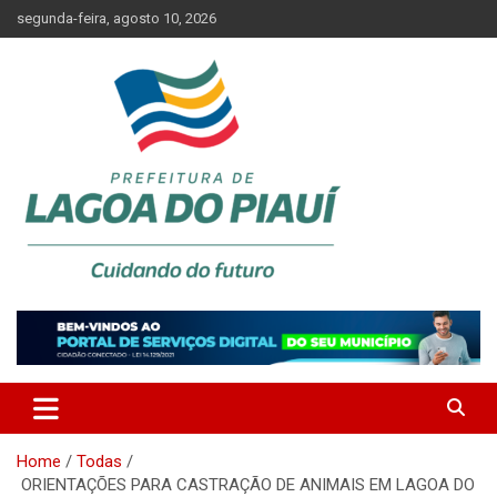
Skip
segunda-feira, agosto 10, 2026
to
content
Lagoa do Piauí, Piauí, Brasil
PREFEITURA DE LAGOA DO
PIAUÍ
Home
Todas
ORIENTAÇÕES PARA CASTRAÇÃO DE ANIMAIS EM LAGOA DO