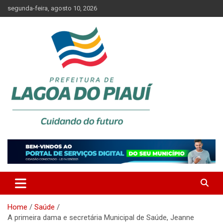
Skip
segunda-feira, agosto 10, 2026
to
content
Lagoa do Piauí, Piauí, Brasil
PREFEITURA DE LAGOA DO
PIAUÍ
Home
Saúde
A primeira dama e secretária Municipal de Saúde, Jeanne