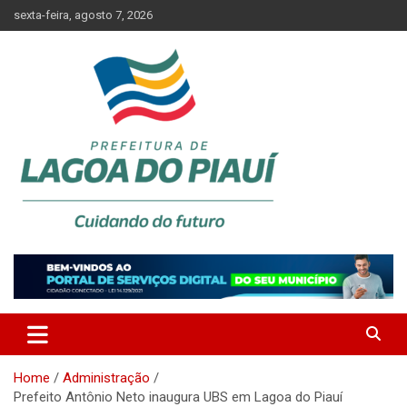
Skip
sexta-feira, agosto 7, 2026
to
content
Lagoa do Piauí, Piauí, Brasil
PREFEITURA DE LAGOA DO
PIAUÍ
Home
Administração
Prefeito Antônio Neto inaugura UBS em Lagoa do Piauí