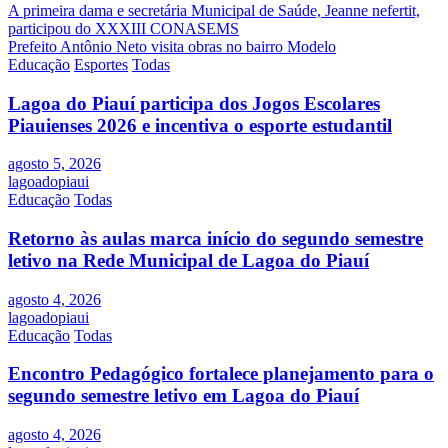
Navegação
A primeira dama e secretária Municipal de Saúde, Jeanne nefertit,
participou do XXXIII CONASEMS
de
Prefeito Antônio Neto visita obras no bairro Modelo
Post
Educação
Esportes
Todas
Lagoa do Piauí participa dos Jogos Escolares
Piauienses 2026 e incentiva o esporte estudantil
agosto 5, 2026
lagoadopiaui
Educação
Todas
Retorno às aulas marca início do segundo semestre
letivo na Rede Municipal de Lagoa do Piauí
agosto 4, 2026
lagoadopiaui
Educação
Todas
Encontro Pedagógico fortalece planejamento para o
segundo semestre letivo em Lagoa do Piauí
agosto 4, 2026