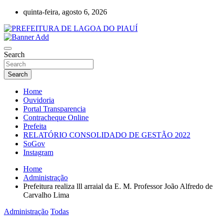
Skip
quinta-feira, agosto 6, 2026
to
content
Lagoa do Piauí, Piauí, Brasil
PREFEITURA DE LAGOA DO PIAUÍ
Search
Search
Home
Ouvidoria
Portal Transparencia
Contracheque Online
Prefeita
RELATÓRIO CONSOLIDADO DE GESTÃO 2022
SoGov
Instagram
Home
Administração
Prefeitura realiza lll arraial da E. M. Professor João Alfredo de
Carvalho Lima
Administração
Todas