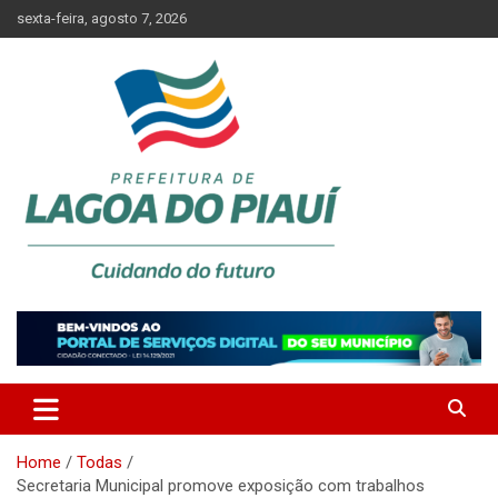
Skip
sexta-feira, agosto 7, 2026
to
content
Lagoa do Piauí, Piauí, Brasil
PREFEITURA DE LAGOA DO
PIAUÍ
Home
Todas
Secretaria Municipal promove exposição com trabalhos