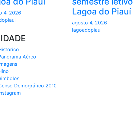
oa do Piauí
semestre letivo
Lagoa do Piauí
o 4, 2026
dopiaui
agosto 4, 2026
lagoadopiaui
CIDADE
Histórico
Panorama Aéreo
Imagens
Hino
Simbolos
Censo Demográfico 2010
Instagram