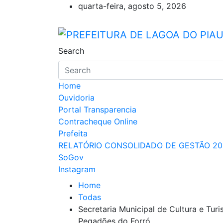
Skip
quarta-feira, agosto 5, 2026
to
content
PREFEITURA DE LAGO
Lagoa do Piauí, Piauí, Brasil
Search
Home
Ouvidoria
Portal Transparencia
Contracheque Online
Prefeita
RELATÓRIO CONSOLIDADO DE GESTÃO 20
SoGov
Instagram
Home
Todas
Secretaria Municipal de Cultura e Tu
Pegadões do Forró