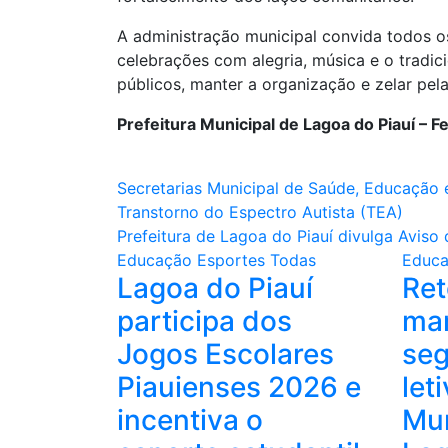
A administração municipal convida todos os
celebrações com alegria, música e o tradici
públicos, manter a organização e zelar pel
Prefeitura Municipal de Lagoa do Piauí – Fe
Navegação
Secretarias Municipal de Saúde, Educação e
Transtorno do Espectro Autista (TEA)
de
Prefeitura de Lagoa do Piauí divulga Aviso
Post
Educação
Esportes
Todas
Educ
Lagoa do Piauí
Ret
participa dos
mar
Jogos Escolares
se
Piauienses 2026 e
let
incentiva o
Mun