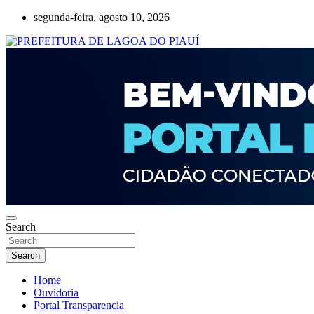
Skip
segunda-feira, agosto 10, 2026
to
content
Lagoa do Piauí, Piauí, Brasil
PREFEITURA DE LAGOA DO PIAUÍ
Search
Search
Home
Ouvidoria
Portal Transparencia