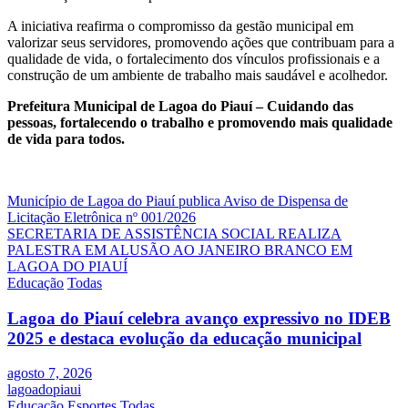
A iniciativa reafirma o compromisso da gestão municipal em
valorizar seus servidores, promovendo ações que contribuam para a
qualidade de vida, o fortalecimento dos vínculos profissionais e a
construção de um ambiente de trabalho mais saudável e acolhedor.
Prefeitura Municipal de Lagoa do Piauí – Cuidando das
pessoas, fortalecendo o trabalho e promovendo mais qualidade
de vida para todos.
Navegação
Município de Lagoa do Piauí publica Aviso de Dispensa de
Licitação Eletrônica nº 001/2026
de
SECRETARIA DE ASSISTÊNCIA SOCIAL REALIZA
Post
PALESTRA EM ALUSÃO AO JANEIRO BRANCO EM
LAGOA DO PIAUÍ
Educação
Todas
Lagoa do Piauí celebra avanço expressivo no IDEB
2025 e destaca evolução da educação municipal
agosto 7, 2026
lagoadopiaui
Educação
Esportes
Todas