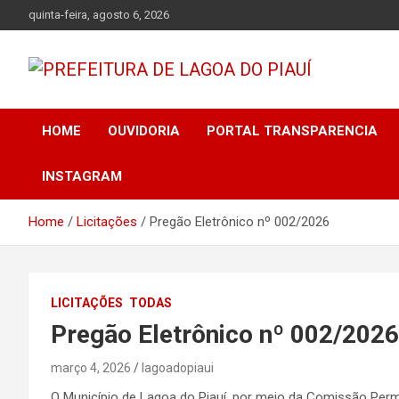
Skip
quinta-feira, agosto 6, 2026
to
content
Lagoa do Piauí, Piauí, Brasil
PREFEITURA DE
HOME
OUVIDORIA
PORTAL TRANSPARENCIA
LAGOA DO PIAUÍ
INSTAGRAM
Home
Licitações
Pregão Eletrônico nº 002/2026
LICITAÇÕES
TODAS
Pregão Eletrônico nº 002/2026
março 4, 2026
lagoadopiaui
O Município de Lagoa do Piauí, por meio da Comissão Perm