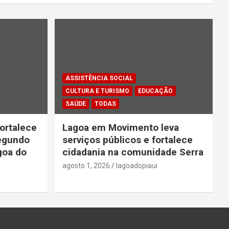
ASSISTÊNCIA SOCIAL
CULTURA E TURISMO
EDUCAÇÃO
SAÚDE
TODAS
ortalece
Lagoa em Movimento leva
segundo
serviços públicos e fortalece
goa do
cidadania na comunidade Serra
agosto 1, 2026
lagoadopiaui