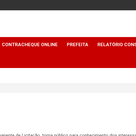
CONTRACHEQUE ONLINE
PREFEITA
RELATÓRIO CONS
anente de Licitação, torna público para conhecimento dos interess