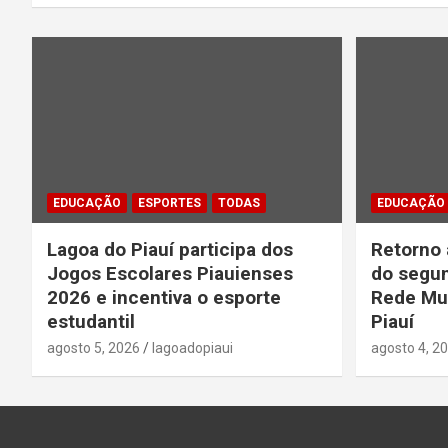
Post
EDUCAÇÃO
ESPORTES
TODAS
EDUCAÇÃO
Lagoa do Piauí participa dos
Retorno 
Jogos Escolares Piauienses
do segun
2026 e incentiva o esporte
Rede Mun
estudantil
Piauí
agosto 5, 2026
lagoadopiaui
agosto 4, 2