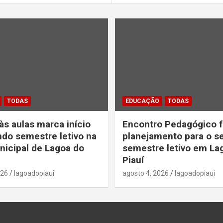
TODAS
EDUCAÇÃO
TODAS
às aulas marca início
Encontro Pedagógico f
do semestre letivo na
planejamento para o 
icipal de Lagoa do
semestre letivo em La
Piauí
026
lagoadopiaui
agosto 4, 2026
lagoadopiaui