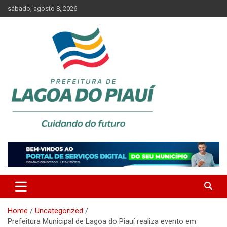
Skip
sábado, agosto 8, 2026
to
content
Lagoa do Piauí, Piauí, Brasil
PREFEITURA DE LAGOA DO
PIAUÍ
Home
Uncategorized
Prefeitura Municipal de Lagoa do Piauí realiza evento em