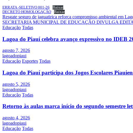
ERRATA -SELETIVO 001-26
Baixar
DECRETO HOMOLOGAÇÃO
Baixar
Navegação
Resgate seguro de jaguatirica reforça compromisso ambiental em Lag
SECRETARIA MUNICIPAL DE EDUCAÇÃO DIVULGA EDITA
de
Educação
Todas
Post
Lagoa do Piauí celebra avanço expressivo no IDEB 2
agosto 7, 2026
lagoadopiaui
Educação
Esportes
Todas
Lagoa do Piauí participa dos Jogos Escolares Piauiens
agosto 5, 2026
lagoadopiaui
Educação
Todas
Retorno às aulas marca início do segundo semestre l
agosto 4, 2026
lagoadopiaui
Educação
Todas