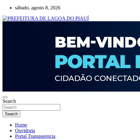
Skip
sábado, agosto 8, 2026
to
content
Lagoa do Piauí, Piauí, Brasil
PREFEITURA DE LAGOA DO PIAUÍ
Search
Search
Home
Ouvidoria
Portal Transparencia