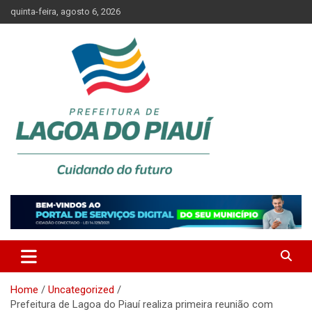
Skip
quinta-feira, agosto 6, 2026
to
content
Lagoa do Piauí, Piauí, Brasil
PREFEITURA DE LAGOA DO
PIAUÍ
Home
Uncategorized
Prefeitura de Lagoa do Piauí realiza primeira reunião com