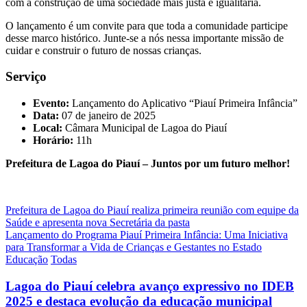
com a construção de uma sociedade mais justa e igualitária.
O lançamento é um convite para que toda a comunidade participe
desse marco histórico. Junte-se a nós nessa importante missão de
cuidar e construir o futuro de nossas crianças.
Serviço
Evento:
Lançamento do Aplicativo “Piauí Primeira Infância”
Data:
07 de janeiro de 2025
Local:
Câmara Municipal de Lagoa do Piauí
Horário:
11h
Prefeitura de Lagoa do Piauí – Juntos por um futuro melhor!
Navegação
Prefeitura de Lagoa do Piauí realiza primeira reunião com equipe da
Saúde e apresenta nova Secretária da pasta
de
Lançamento do Programa Piauí Primeira Infância: Uma Iniciativa
Post
para Transformar a Vida de Crianças e Gestantes no Estado
Educação
Todas
Lagoa do Piauí celebra avanço expressivo no IDEB
2025 e destaca evolução da educação municipal