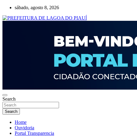
Skip
sábado, agosto 8, 2026
to
content
Lagoa do Piauí, Piauí, Brasil
PREFEITURA DE LAGOA DO PIAUÍ
Search
Search
Home
Ouvidoria
Portal Transparencia