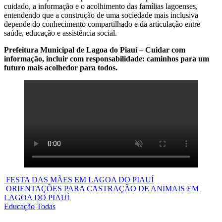
cuidado, a informação e o acolhimento das famílias lagoenses,
entendendo que a construção de uma sociedade mais inclusiva
depende do conhecimento compartilhado e da articulação entre
saúde, educação e assistência social.
Prefeitura Municipal de Lagoa do Piauí – Cuidar com
informação, incluir com responsabilidade: caminhos para um
futuro mais acolhedor para todos.
Navegação
FESTA DAS MÃES EM LAGOA DO PIAUÍ
ORIENTAÇÕES PARA CASTRAÇÃO DE ANIMAIS EM
de
LAGOA DO PIAUÍ
Post
Educação
Todas