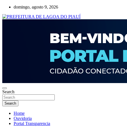
Skip
domingo, agosto 9, 2026
to
content
Lagoa do Piauí, Piauí, Brasil
PREFEITURA DE LAGOA DO PIAUÍ
Search
Search
Home
Ouvidoria
Portal Transparencia