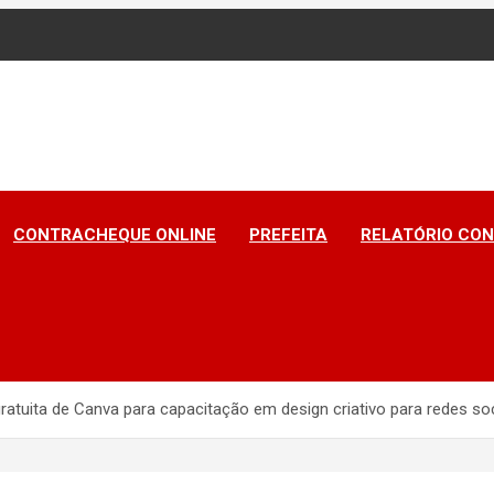
A DO PIAUÍ
CONTRACHEQUE ONLINE
PREFEITA
RELATÓRIO CON
gratuita de Canva para capacitação em design criativo para redes so