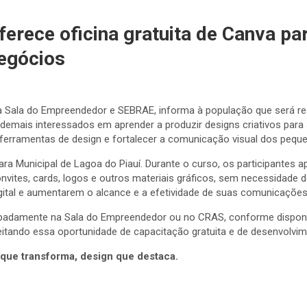
oferece oficina gratuita de Canva p
negócios
 da Sala do Empreendedor e SEBRAE, informa à população que será rea
emais interessados em aprender a produzir designs criativos para 
ferramentas de design e fortalecer a comunicação visual dos pequ
ra Municipal de Lagoa do Piauí. Durante o curso, os participantes ap
convites, cards, logos e outros materiais gráficos, sem necessidade 
gital e aumentarem o alcance e a efetividade de suas comunicações
cipadamente na Sala do Empreendedor ou no CRAS, conforme disponib
eitando essa oportunidade de capacitação gratuita e de desenvolvime
 que transforma, design que destaca.