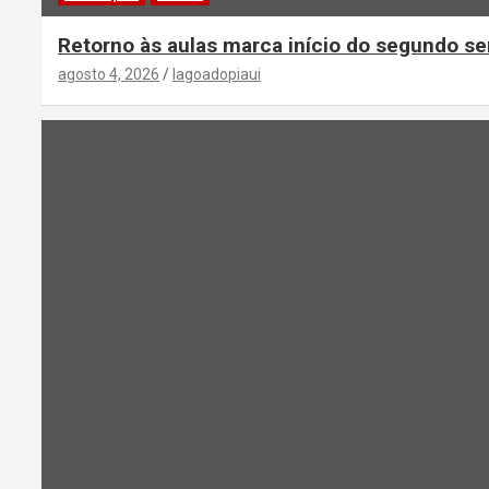
Retorno às aulas marca início do segundo se
agosto 4, 2026
lagoadopiaui