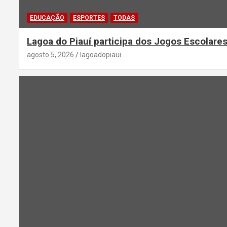
EDUCAÇÃO
ESPORTES
TODAS
Lagoa do Piauí participa dos Jogos Escolares
agosto 5, 2026
lagoadopiaui