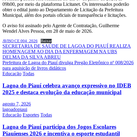
09h00, por meio da plataforma Licitanet. Os interessados poderão
obter o edital junto ao Departamento de Licitação da Prefeitura
Municipal, além dos portais oficiais de transparência e licitações.
O aviso foi assinado pelo Agente de Contratação, Guilherme
Wendel Alves Pessoa, em 28 de maio de 2026.
AVISO CE 004_2026
Baixar
Navegação
SECRETARIA DE SAÚDE DE LAGOA DO PIAUÍ REALIZA
HOMENAGEM AO DIA DA ENFERMAGEM NA UBS
de
DELMA DA SILVA ABREU
Post
Prefeitura de Lagoa do Piauí divulga Pregão Eletrônico nº 008/2026
para aquisição de livros didáticos
Educação
Todas
Lagoa do Piauí celebra avanço expressivo no IDEB
2025 e destaca evolução da educação municipal
agosto 7, 2026
lagoadopiaui
Educação
Esportes
Todas
Lagoa do Piauí participa dos Jogos Escolares
Piauienses 2026 e incentiva o esporte estudantil