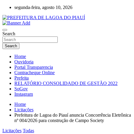
Skip
segunda-feira, agosto 10, 2026
to
content
Lagoa do Piauí, Piauí, Brasil
PREFEITURA DE LAGOA DO PIAUÍ
Search
Search
Home
Ouvidoria
Portal Transparencia
Contracheque Online
Prefeita
RELATÓRIO CONSOLIDADO DE GESTÃO 2022
SoGov
Instagram
Home
Licitações
Prefeitura de Lagoa do Piauí anuncia Concorrência Eletrônica
nº 004/2026 para construção de Campo Society
Licitações
Todas