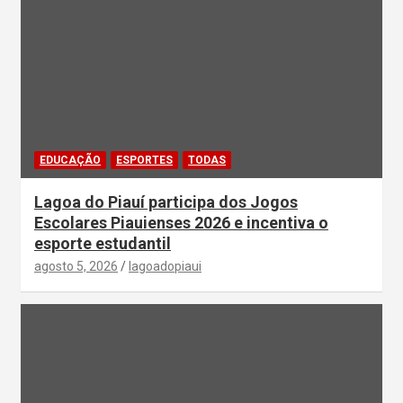
EDUCAÇÃO
ESPORTES
TODAS
Lagoa do Piauí participa dos Jogos
Escolares Piauienses 2026 e incentiva o
esporte estudantil
agosto 5, 2026
lagoadopiaui