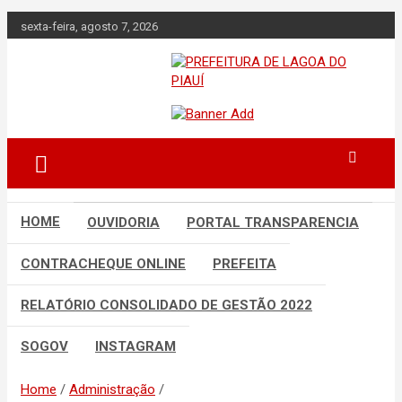
Skip
sexta-feira, agosto 7, 2026
to
content
Lagoa do Piauí, Piauí, Brasil
PREFEITURA DE
LAGOA DO PIAUÍ
HOME
OUVIDORIA
PORTAL TRANSPARENCIA
CONTRACHEQUE ONLINE
PREFEITA
RELATÓRIO CONSOLIDADO DE GESTÃO 2022
SOGOV
INSTAGRAM
Home
Administração