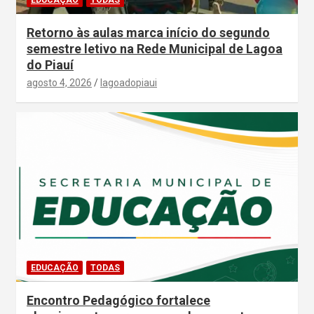
EDUCAÇÃO
TODAS
Retorno às aulas marca início do segundo
semestre letivo na Rede Municipal de Lagoa
do Piauí
agosto 4, 2026
lagoadopiaui
EDUCAÇÃO
TODAS
Encontro Pedagógico fortalece