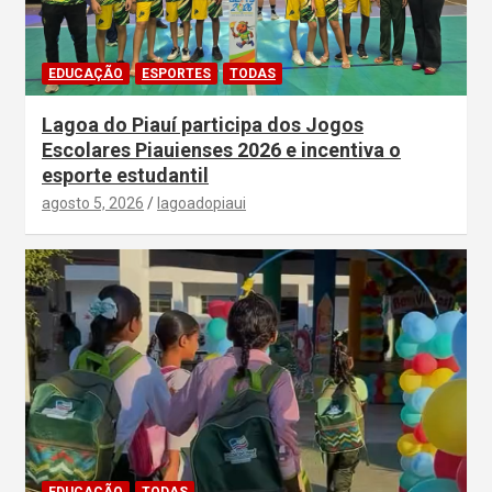
EDUCAÇÃO
ESPORTES
TODAS
Lagoa do Piauí participa dos Jogos
Escolares Piauienses 2026 e incentiva o
esporte estudantil
agosto 5, 2026
lagoadopiaui