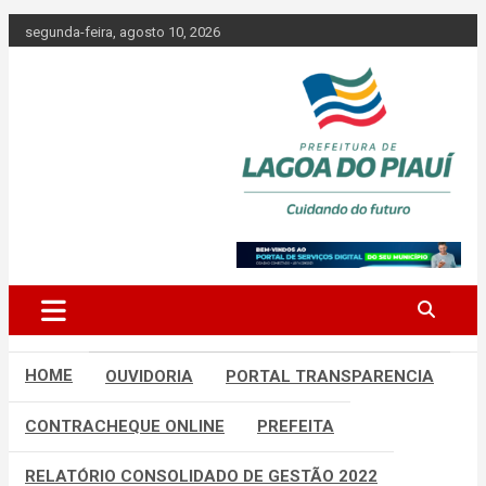
Skip
segunda-feira, agosto 10, 2026
to
content
Lagoa do Piauí, Piauí, Brasil
PREFEITURA DE
LAGOA DO
PIAUÍ
HOME
OUVIDORIA
PORTAL TRANSPARENCIA
CONTRACHEQUE ONLINE
PREFEITA
RELATÓRIO CONSOLIDADO DE GESTÃO 2022