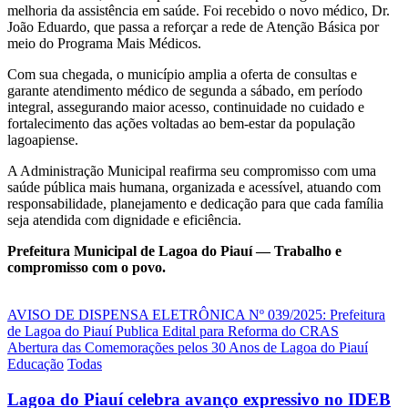
melhoria da assistência em saúde. Foi recebido o novo médico, Dr.
João Eduardo, que passa a reforçar a rede de Atenção Básica por
meio do Programa Mais Médicos.
Com sua chegada, o município amplia a oferta de consultas e
garante atendimento médico de segunda a sábado, em período
integral, assegurando maior acesso, continuidade no cuidado e
fortalecimento das ações voltadas ao bem-estar da população
lagoapiense.
A Administração Municipal reafirma seu compromisso com uma
saúde pública mais humana, organizada e acessível, atuando com
responsabilidade, planejamento e dedicação para que cada família
seja atendida com dignidade e eficiência.
Prefeitura Municipal de Lagoa do Piauí — Trabalho e
compromisso com o povo.
Navegação
AVISO DE DISPENSA ELETRÔNICA Nº 039/2025: Prefeitura
de Lagoa do Piauí Publica Edital para Reforma do CRAS
de
Abertura das Comemorações pelos 30 Anos de Lagoa do Piauí
Post
Educação
Todas
Lagoa do Piauí celebra avanço expressivo no IDEB