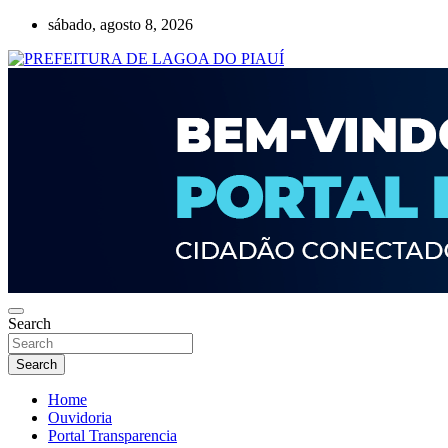
Skip
sábado, agosto 8, 2026
to
content
Lagoa do Piauí, Piauí, Brasil
PREFEITURA DE LAGOA DO PIAUÍ
Search
Search
Home
Ouvidoria
Portal Transparencia