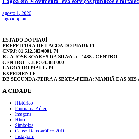
Lagoa em Movimento leva serviços públicos e fortale
agosto 1, 2026
lagoadopiaui
ESTADO DO PIAUÍ
PREFEITURA DE LAGOA DO PIAUI/ PI
CNPJ: 01.612.583/0001-74
RUA JOSÉ SOARES DA SILVA , nº 1488 - CENTRO
CENTRO - CEP: 64.388-000
LAGOA DO PIAUI / PI
EXPEDIENTE
DE SEGUNDA-FEIRA A SEXTA-FEIRA: MANHÃ DAS 8HS 
A CIDADE
Histórico
Panorama Aéreo
Imagens
Hino
Simbolos
Censo Demográfico 2010
Instagram