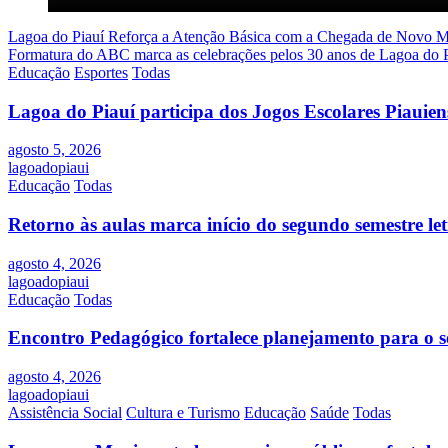
Navegação
Lagoa do Piauí Reforça a Atenção Básica com a Chegada de Novo 
Formatura do ABC marca as celebrações pelos 30 anos de Lagoa do P
de
Educação
Esportes
Todas
Post
Lagoa do Piauí participa dos Jogos Escolares Piauiens
agosto 5, 2026
lagoadopiaui
Educação
Todas
Retorno às aulas marca início do segundo semestre l
agosto 4, 2026
lagoadopiaui
Educação
Todas
Encontro Pedagógico fortalece planejamento para o s
agosto 4, 2026
lagoadopiaui
Assistência Social
Cultura e Turismo
Educação
Saúde
Todas