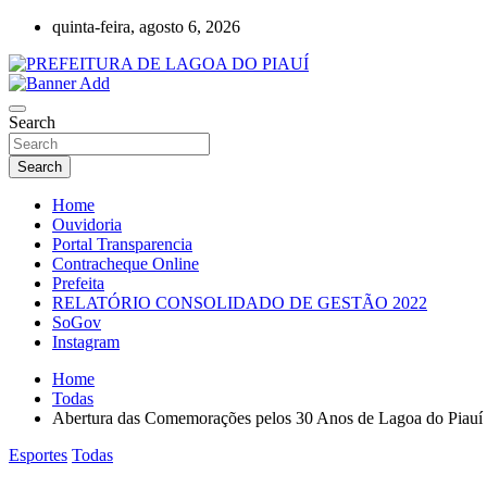
Skip
quinta-feira, agosto 6, 2026
to
content
Lagoa do Piauí, Piauí, Brasil
PREFEITURA DE LAGOA DO PIAUÍ
Search
Search
Home
Ouvidoria
Portal Transparencia
Contracheque Online
Prefeita
RELATÓRIO CONSOLIDADO DE GESTÃO 2022
SoGov
Instagram
Home
Todas
Abertura das Comemorações pelos 30 Anos de Lagoa do Piauí
Esportes
Todas