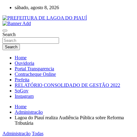
Skip
sábado, agosto 8, 2026
to
content
Lagoa do Piauí, Piauí, Brasil
PREFEITURA DE LAGOA DO PIAUÍ
Search
Search
Home
Ouvidoria
Portal Transparencia
Contracheque Online
Prefeita
RELATÓRIO CONSOLIDADO DE GESTÃO 2022
SoGov
Instagram
Home
Administração
Lagoa do Piauí realiza Audiência Pública sobre Reforma
Tributária
Administração
Todas