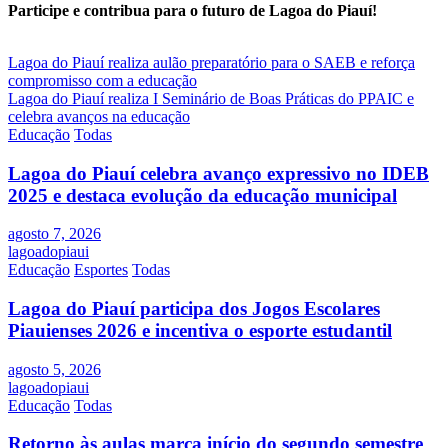
Participe e contribua para o futuro de Lagoa do Piauí!
Navegação
Lagoa do Piauí realiza aulão preparatório para o SAEB e reforça
compromisso com a educação
de
Lagoa do Piauí realiza I Seminário de Boas Práticas do PPAIC e
Post
celebra avanços na educação
Educação
Todas
Lagoa do Piauí celebra avanço expressivo no IDEB
2025 e destaca evolução da educação municipal
agosto 7, 2026
lagoadopiaui
Educação
Esportes
Todas
Lagoa do Piauí participa dos Jogos Escolares
Piauienses 2026 e incentiva o esporte estudantil
agosto 5, 2026
lagoadopiaui
Educação
Todas
Retorno às aulas marca início do segundo semestre