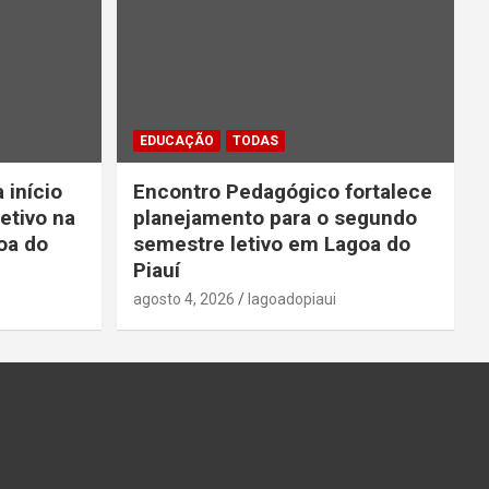
EDUCAÇÃO
TODAS
 início
Encontro Pedagógico fortalece
etivo na
planejamento para o segundo
oa do
semestre letivo em Lagoa do
Piauí
agosto 4, 2026
lagoadopiaui