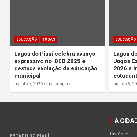
EDUCAÇÃO
TODAS
EDUCAÇÃO
Lagoa do Piauí celebra avanço
Lagoa do
expressivo no IDEB 2025 e
Jogos Es
destaca evolução da educação
2026 e i
municipal
estudant
agosto 7, 2026
lagoadopiaui
agosto 5, 2
A CIDA
Histórico
ESTADO DO PIAUÍ