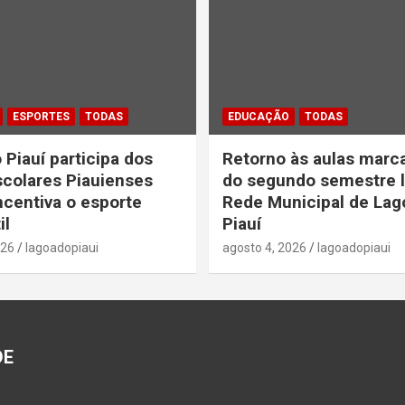
ESPORTES
TODAS
EDUCAÇÃO
TODAS
 Piauí participa dos
Retorno às aulas marca
colares Piauienses
do segundo semestre l
ncentiva o esporte
Rede Municipal de Lag
il
Piauí
026
lagoadopiaui
agosto 4, 2026
lagoadopiaui
DE