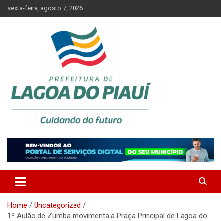
Skip
sexta-feira, agosto 7, 2026
to
content
Lagoa do Piauí, Piauí, Brasil
PREFEITURA DE LAGOA DO
PIAUÍ
Home
Uncategorized
1º Aulão de Zumba movimenta a Praça Principal de Lagoa do