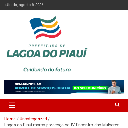
Skip
sábado, agosto 8, 2026
to
content
Lagoa do Piauí, Piauí, Brasil
PREFEITURA DE LAGOA DO
PIAUÍ
Home
Uncategorized
Lagoa do Piauí marca presença no IV Encontro das Mulheres