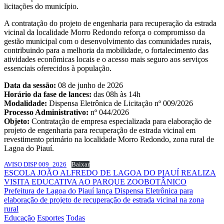
licitações do município.
A contratação do projeto de engenharia para recuperação da estrada
vicinal da localidade Morro Redondo reforça o compromisso da
gestão municipal com o desenvolvimento das comunidades rurais,
contribuindo para a melhoria da mobilidade, o fortalecimento das
atividades econômicas locais e o acesso mais seguro aos serviços
essenciais oferecidos à população.
Data da sessão:
08 de junho de 2026
Horário da fase de lances:
das 08h às 14h
Modalidade:
Dispensa Eletrônica de Licitação nº 009/2026
Processo Administrativo:
nº 044/2026
Objeto:
Contratação de empresa especializada para elaboração de
projeto de engenharia para recuperação de estrada vicinal em
revestimento primário na localidade Morro Redondo, zona rural de
Lagoa do Piauí.
AVISO DISP 009_2026
Baixar
Navegação
ESCOLA JOÃO ALFREDO DE LAGOA DO PIAUÍ REALIZA
VISITA EDUCATIVA AO PARQUE ZOOBOTÂNICO
de
Prefeitura de Lagoa do Piauí lança Dispensa Eletrônica para
Post
elaboração de projeto de recuperação de estrada vicinal na zona
rural
Educação
Esportes
Todas