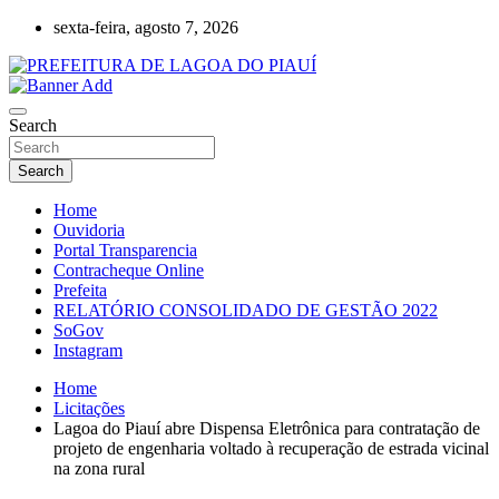
Skip
sexta-feira, agosto 7, 2026
to
content
Lagoa do Piauí, Piauí, Brasil
PREFEITURA DE LAGOA DO PIAUÍ
Search
Search
Home
Ouvidoria
Portal Transparencia
Contracheque Online
Prefeita
RELATÓRIO CONSOLIDADO DE GESTÃO 2022
SoGov
Instagram
Home
Licitações
Lagoa do Piauí abre Dispensa Eletrônica para contratação de
projeto de engenharia voltado à recuperação de estrada vicinal
na zona rural