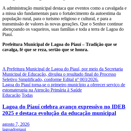
A administração municipal destaca que eventos como a cavalgada e
a missa são fundamentais para o fortalecimento da autoestima da
população rural, para o turismo religioso e cultural, e para a
transmissão de valores às novas gerações. Que o Senhor continue
abençoando os vaqueiros, suas famílias e toda a terra de Lagoa do
Piauí.
Prefeitura Municipal de Lagoa do Piauí – Tradição que se
cavalga, fé que se reza, sertão que se honra.
Navegação
A Prefeitura Municipal de Lagoa do Piauí, por meio da Secretaria
Municipal de Educação, divulga o resultado final do Processo
de
Seletivo Simplificado, conforme Edital nº 003/2026.
Post
Lagoa do Piauí torna-se o primeiro município a oferecer serviço de
estomaterapia na Atenção Primária à Saúde
Educação
Todas
Lagoa do Piauí celebra avanço expressivo no IDEB
2025 e destaca evolução da educação municipal
agosto 7, 2026
lagoadopiaui