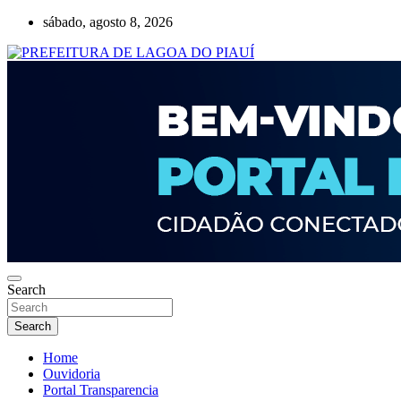
Skip
sábado, agosto 8, 2026
to
content
Lagoa do Piauí, Piauí, Brasil
PREFEITURA DE LAGOA DO PIAUÍ
Search
Search
Home
Ouvidoria
Portal Transparencia