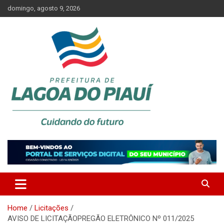
Skip
domingo, agosto 9, 2026
to
content
Lagoa do Piauí, Piauí, Brasil
PREFEITURA DE LAGOA DO
PIAUÍ
Home
Licitações
AVISO DE LICITAÇÃOPREGÃO ELETRÔNICO Nº 011/2025