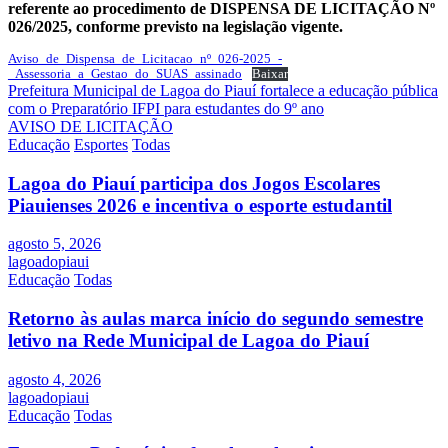
referente ao procedimento de DISPENSA DE LICITAÇÃO Nº
026/2025, conforme previsto na legislação vigente.
Aviso_de_Dispensa_de_Licitacao_nº_026-2025_-
_Assessoria_a_Gestao_do_SUAS_assinado
Baixar
Navegação
Prefeitura Municipal de Lagoa do Piauí fortalece a educação pública
com o Preparatório IFPI para estudantes do 9º ano
de
AVISO DE LICITAÇÃO
Post
Educação
Esportes
Todas
Lagoa do Piauí participa dos Jogos Escolares
Piauienses 2026 e incentiva o esporte estudantil
agosto 5, 2026
lagoadopiaui
Educação
Todas
Retorno às aulas marca início do segundo semestre
letivo na Rede Municipal de Lagoa do Piauí
agosto 4, 2026
lagoadopiaui
Educação
Todas