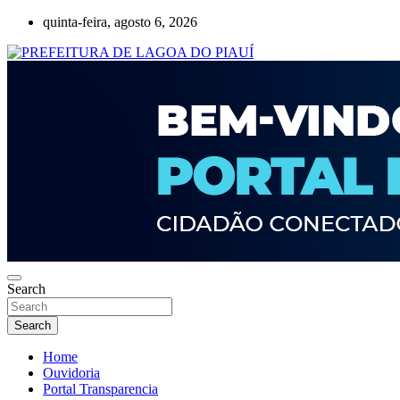
Skip
quinta-feira, agosto 6, 2026
to
content
Lagoa do Piauí, Piauí, Brasil
PREFEITURA DE LAGOA DO PIAUÍ
Search
Search
Home
Ouvidoria
Portal Transparencia