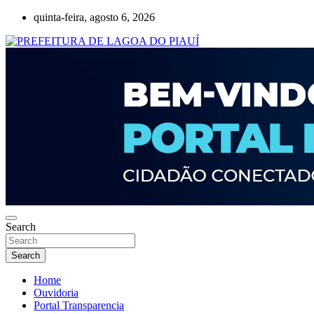
Skip
quinta-feira, agosto 6, 2026
to
content
Lagoa do Piauí, Piauí, Brasil
PREFEITURA DE LAGOA DO PIAUÍ
Search
Search
Home
Ouvidoria
Portal Transparencia