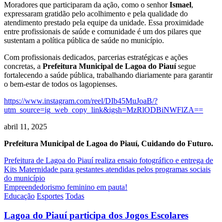
Moradores que participaram da ação, como o senhor
Ismael
,
expressaram gratidão pelo acolhimento e pela qualidade do
atendimento prestado pela equipe da unidade. Essa proximidade
entre profissionais de saúde e comunidade é um dos pilares que
sustentam a política pública de saúde no município.
Com profissionais dedicados, parcerias estratégicas e ações
concretas, a
Prefeitura Municipal de Lagoa do Piauí
segue
fortalecendo a saúde pública, trabalhando diariamente para garantir
o bem-estar de todos os lagopienses.
https://www.instagram.com/reel/DIb45MuJoaB/?
utm_source=ig_web_copy_link&igsh=MzRlODBiNWFlZA==
abril 11, 2025
Prefeitura Municipal de Lagoa do Piauí, Cuidando do Futuro.
Navegação
Prefeitura de Lagoa do Piauí realiza ensaio fotográfico e entrega de
Kits Maternidade para gestantes atendidas pelos programas sociais
de
do município
Post
Empreendedorismo feminino em pauta!
Educação
Esportes
Todas
Lagoa do Piauí participa dos Jogos Escolares