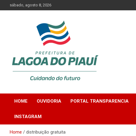
Skip
sábado, agosto 8, 2026
to
content
Lagoa do Piauí, Piauí, Brasil
PREFEITURA DE
HOME
OUVIDORIA
PORTAL TRANSPARENCIA
LAGOA DO PIAUÍ
INSTAGRAM
Home
distribuição gratuita