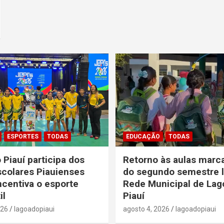
ESPORTES
TODAS
EDUCAÇÃO
TODAS
 Piauí participa dos
Retorno às aulas marca
colares Piauienses
do segundo semestre l
ncentiva o esporte
Rede Municipal de Lag
il
Piauí
026
lagoadopiaui
agosto 4, 2026
lagoadopiaui