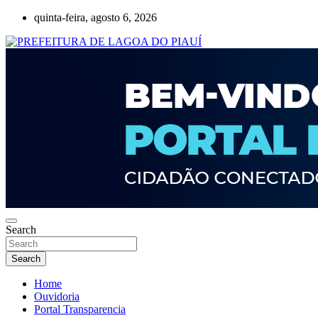
Skip
quinta-feira, agosto 6, 2026
to
content
Lagoa do Piauí, Piauí, Brasil
PREFEITURA DE LAGOA DO PIAUÍ
Search
Search
Home
Ouvidoria
Portal Transparencia