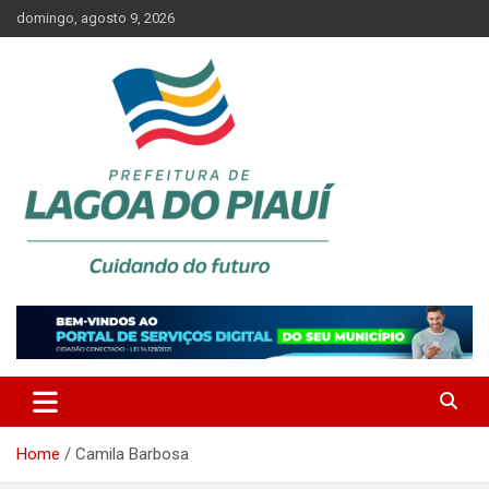
Skip
domingo, agosto 9, 2026
to
content
Lagoa do Piauí, Piauí, Brasil
PREFEITURA DE LAGOA DO
PIAUÍ
Home
Camila Barbosa