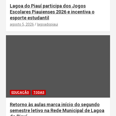
Lagoa do Piauí participa dos Jogos
Escolares Piauienses 2026 e incentiva o
esporte estudantil
agosto 5, 2026
lagoadopiaui
EDUCAÇÃO
TODAS
Retorno às aulas marca início do segundo
semestre letivo na Rede Municipal de Lagoa