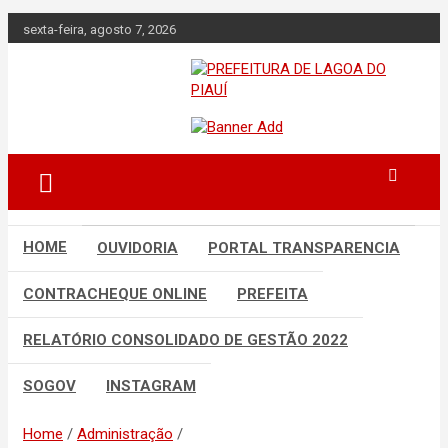
Skip
sexta-feira, agosto 7, 2026
to
content
Lagoa do Piauí, Piauí, Brasil
PREFEITURA DE
LAGOA DO PIAUÍ
HOME
OUVIDORIA
PORTAL TRANSPARENCIA
CONTRACHEQUE ONLINE
PREFEITA
RELATÓRIO CONSOLIDADO DE GESTÃO 2022
SOGOV
INSTAGRAM
Home
Administração