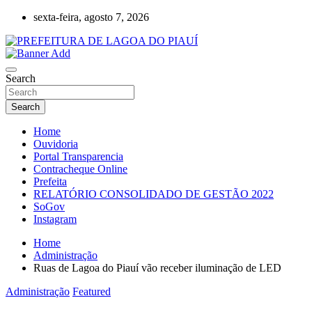
Skip
sexta-feira, agosto 7, 2026
to
content
Lagoa do Piauí, Piauí, Brasil
PREFEITURA DE LAGOA DO PIAUÍ
Search
Search
Home
Ouvidoria
Portal Transparencia
Contracheque Online
Prefeita
RELATÓRIO CONSOLIDADO DE GESTÃO 2022
SoGov
Instagram
Home
Administração
Ruas de Lagoa do Piauí vão receber iluminação de LED
Administração
Featured