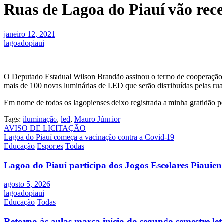
Ruas de Lagoa do Piauí vão rec
janeiro 12, 2021
lagoadopiaui
O Deputado Estadual Wilson Brandão assinou o termo de cooperação ent
mais de 100 novas luminárias de LED que serão distribuídas pelas rua
Em nome de todos os lagopienses deixo registrada a minha gratidão p
Tags:
iluminação
,
led
,
Mauro Júnnior
Navegação
AVISO DE LICITAÇÃO
Lagoa do Piauí começa a vacinação contra a Covid-19
de
Educação
Esportes
Todas
Post
Lagoa do Piauí participa dos Jogos Escolares Piauiens
agosto 5, 2026
lagoadopiaui
Educação
Todas
Retorno às aulas marca início do segundo semestre l